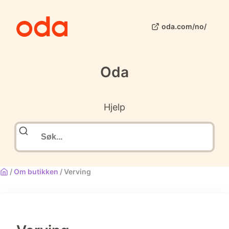
oda.com/no/
Oda
Hjelp
/
Om butikken
/
Verving